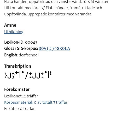
Flata handen, uppåtriktad och vänstervänd, förs åt vänster
till kontakt med örat // Flata händer, framåtriktade och
uppåtvända, upprepade kontakter med varandra
Ämne
Utbildning
Lexikon-ID:
00043
Glosa i STS-korpus:
DÖV(J)^SKOLA
English:
deafschool
Transkription
􌤇􌤢􌤵􌤶􌥢􌥼􌤟􌥠􌤴􌤸􌤢􌤢􌤴􌤸􌤟􌥼􌥻
Förekomster
Lexikonet: 4 träffar
Korpusmaterial: 0 av totalt 7 träffar
Enkäter: 0 träffar