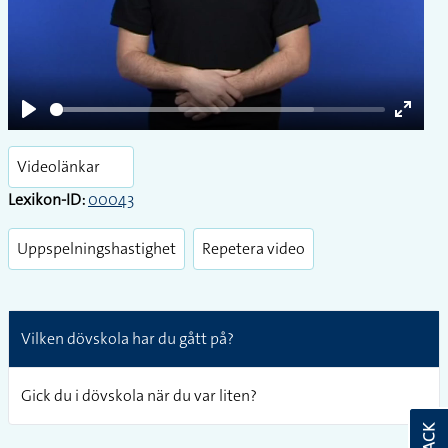
Play
Enter
fullsc
Videolänkar
Lexikon-ID:
00043
Uppspelningshastighet
Repetera video
Vilken dövskola har du gått på?
Gick du i dövskola när du var liten?