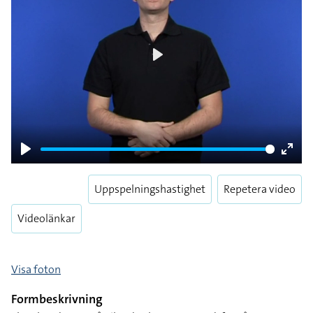
Play
Play
Enter
fulls
Uppspelningshastighet
Repetera video
Videolänkar
Visa foton
Formbeskrivning