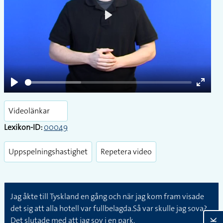
Play
Play
Enter
fullsc
Videolänkar
Lexikon-ID:
00049
Uppspelningshastighet
Repetera video
Jag åkte till Tyskland en gång och när jag kom fram visade
det sig att alla hotell var fullbelagda.Så var skulle jag sova?
Det slutade med att jag sov i en park.