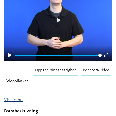
Play
Play
Enter
fulls
Uppspelningshastighet
Repetera video
Videolänkar
Visa foton
Formbeskrivning