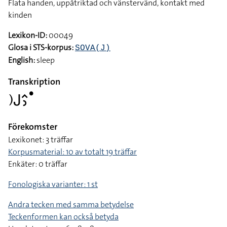
Flata handen, uppåtriktad och vänstervänd, kontakt med
kinden
Lexikon-ID:
00049
Glosa i STS-korpus:
SOVA(J)
English:
sleep
Transkription
􌤊􌤢􌤵􌤶􌤟
Förekomster
Lexikonet: 3 träffar
Korpusmaterial: 10 av totalt 19 träffar
Enkäter: 0 träffar
Fonologiska varianter: 1 st
Andra tecken med samma betydelse
Teckenformen kan också betyda