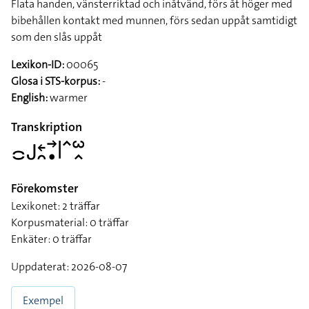
Flata handen, vänsterriktad och inåtvänd, förs åt höger med
bibehållen kontakt med munnen, förs sedan uppåt samtidigt
som den slås uppåt
Lexikon-ID:
00065
Glosa i STS-korpus:
-
English:
warmer
Transkription
􌤌􌤢􌥓􌥘􌥣􌥡􌥼􌥦􌥱􌥿
Förekomster
Lexikonet: 2 träffar
Korpusmaterial: 0 träffar
Enkäter: 0 träffar
Uppdaterat: 2026-08-07
Exempel