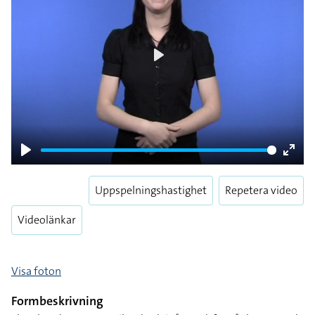
Play
Play
Enter
fulls
Uppspelningshastighet
Repetera video
Videolänkar
Visa foton
Formbeskrivning