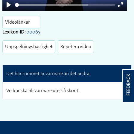
Play
Enter
fullsc
Videolänkar
Lexikon-ID:
00065
Uppspelningshastighet
Repetera video
Det här rummet är varmare än det andra.
FEEDBACK
Verkar ska bli varmare ute, så skönt.