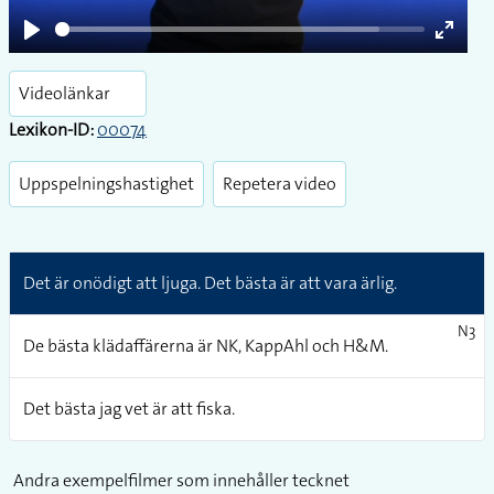
Play
Enter
fullsc
Videolänkar
Lexikon-ID:
00074
Uppspelningshastighet
Repetera video
Det är onödigt att ljuga. Det bästa är att vara ärlig.
N3
De bästa klädaffärerna är NK, KappAhl och H&M.
Det bästa jag vet är att fiska.
Andra exempelfilmer som innehåller tecknet