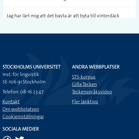
Jag har lärt mig att det bästa är att byta till vinterdäck
direkt när kylan börjar komma.
Det ser ut som du mår dåligt. Det är bättre du åker hem.
Det är bättre att ta tunnelbanan till jobbet istället för att ta
bilen, det sparar du pengar på.
STOCKHOLMS UNIVERSITET
ANDRA WEBBPLATSER
Inst. för lingvistik
STS-korpus
SE-106 91 Stockholm
Om man har fått missfall bör man åka till sjukhuset. För det
Gilla Tecken
kan hända att det finns rester kvar i livmodern så att man
Telefon: 08-16 23 47
Teckenspråksvideo
behöver skrapas.
Kontakt
Fler länktips
Om webbplatsen
Bästa julklappen i år är boll.
Cookieinställningar
SOCIALA MEDIER
Om man har en sittplats på tunnelbanan bör man erbjuda