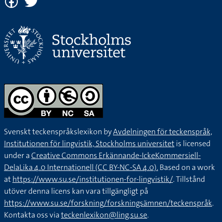
sin plats när det kommer en äldre person. Annars är man
oförskämd
Det är verkligen onödigt att ta till våld för det är bättre att
samtala
LED lampor är bättre än glödlampor för de drar mindre
ström.
Imorgon ska jag åka. Det är bäst jag packar färdigt nu.
Svenskt teckenspråkslexikon by
Avdelningen för teckenspråk,
Institutionen för lingvistik, Stockholms universitet
is licensed
Om du hostar är det bäst att du tar lite hostmedicin.
under a
Creative Commons Erkännande-IckeKommersiell-
DelaLika 4.0 Internationell (CC BY-NC-SA 4.0).
Based on a work
at
https://www.su.se/institutionen-for-lingvistik/
. Tillstånd
Tjejen där är min bästa kompis.
utöver denna licens kan vara tillgängligt på
https://www.su.se/forskning/forskningsämnen/teckenspråk
.
Jag kan inte svara på din fråga, det är bäst om du frågar
Kontakta oss via
teckenlexikon@ling.su.se
.
någon annan person.