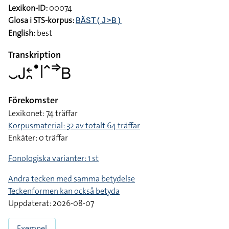
Lexikon-ID:
00074
Glosa i STS-korpus:
BÄST(J>B)
English:
best
Transkription
􌤛􌤢􌥓􌥘􌤟􌥼􌥦􌦆􌤧
Förekomster
Lexikonet: 74 träffar
Korpusmaterial: 32 av totalt 64 träffar
Enkäter: 0 träffar
Fonologiska varianter: 1 st
Andra tecken med samma betydelse
Teckenformen kan också betyda
Uppdaterat: 2026-08-07
Exempel