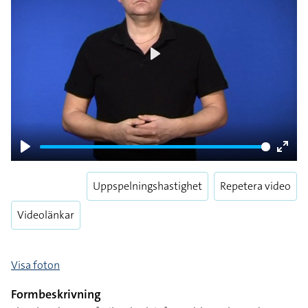
Play
Play
Enter
fulls
Uppspelningshastighet
Repetera video
Videolänkar
Visa foton
Formbeskrivning