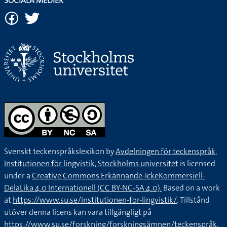
SOCIALA MEDIER
Svenskt teckenspråkslexikon by
Avdelningen för teckenspråk,
Institutionen för lingvistik, Stockholms universitet
is licensed
under a
Creative Commons Erkännande-IckeKommersiell-
DelaLika 4.0 Internationell (CC BY-NC-SA 4.0).
Based on a work
at
https://www.su.se/institutionen-for-lingvistik/
. Tillstånd
utöver denna licens kan vara tillgängligt på
https://www.su.se/forskning/forskningsämnen/teckenspråk
.