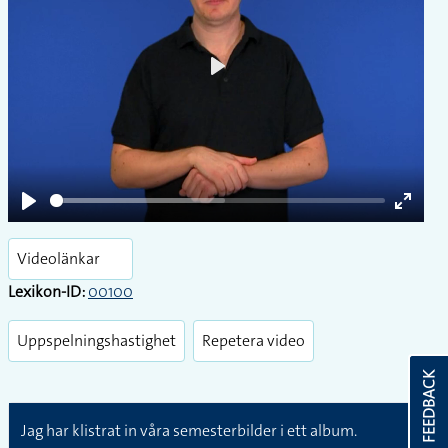
Play
Play
Enter
fullsc
Videolänkar
Lexikon-ID:
00100
Uppspelningshastighet
Repetera video
FEEDBACK
Jag har klistrat in våra semesterbilder i ett album.