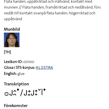
Flata handen, uppåtriktad och inåtvänd, kontakt med
munnen // Flata handen, framåtriktad och nedåtvänd, förs
nedåt till kontakt ovanpå flata handen, högerriktad och
uppåtvänd
Munbild
[TH]
Lexikon-ID:
00100
Glosa i STS-korpus:
KLISTRA
English:
glue
Transkription
􌤌􌤢􌤵􌥘􌤟􌥠􌤢􌥔􌤸􌤢􌤴􌥙􌥧􌥼􌤟
Förekomster