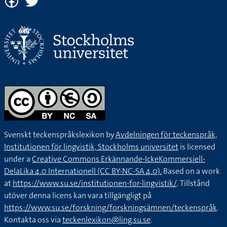
Nu går räntan ner. Jag måste kolla på internet vilken bank
som har den lägsta räntan.
Vilken känd person avgudar du?
Vilken film är den läskigaste du har sett?
På många av sakerna i en leksaksaffär kan man se till vilken
åldersgrupp leksaken passar.
Svenskt teckenspråkslexikon by
Avdelningen för teckenspråk,
Är min tröja grön? Jag har svårt att se det på grund av att
Institutionen för lingvistik, Stockholms universitet
is licensed
jag är färgblind.
under a
Creative Commons Erkännande-IckeKommersiell-
DelaLika 4.0 Internationell (CC BY-NC-SA 4.0).
Based on a work
at
https://www.su.se/institutionen-for-lingvistik/
. Tillstånd
Vilken färg gillar du bäst?
utöver denna licens kan vara tillgängligt på
https://www.su.se/forskning/forskningsämnen/teckenspråk
.
Det finns kurser man kan delta i för att få syn på sina egna
Kontakta oss via
teckenlexikon@ling.su.se
.
mönster och beteenden.