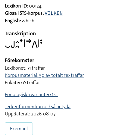
Lexikon-ID:
00124
Glosa i STS-korpus:
VILKEN
English:
which
Transkription
􌤛􌤢􌤵􌥘􌤟􌥼􌦆􌤣􌥼􌥻
Förekomster
Lexikonet: 71 träffar
Korpusmaterial: 50 av totalt 110 träffar
Enkäter: 0 träffar
Fonologiska varianter: 1 st
Teckenformen kan också betyda
Uppdaterat: 2026-08-07
Exempel