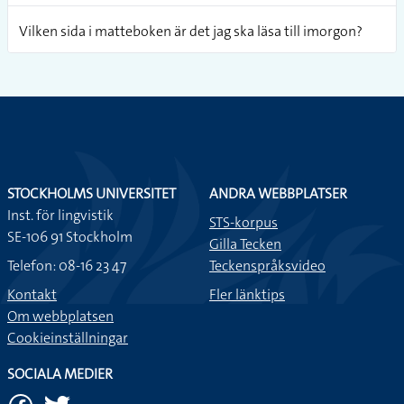
Vilken sida i matteboken är det jag ska läsa till imorgon?
Du måste kolla vilken bank som har låg ränta.
Om du får välja mellan landet och stan, vad väljer du då?
Vilken färg har min tröja? Det är svårt att se men jag tror
STOCKHOLMS UNIVERSITET
ANDRA WEBBPLATSER
den är grön.
Inst. för lingvistik
STS-korpus
SE-106 91 Stockholm
Gilla Tecken
Vilket område är du bra på?
Telefon: 08-16 23 47
Teckenspråksvideo
Kontakt
Fler länktips
Vilken är din läkarmottagning?
Om webbplatsen
Cookieinställningar
Vilket datum fyller du år?
SOCIALA MEDIER