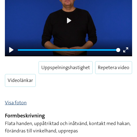
Play
Play
Enter
fulls
Uppspelningshastighet
Repetera video
Videolänkar
Visa foton
Formbeskrivning
Flata handen, uppåtriktad och inåtvänd, kontakt med hakan,
förändras till vinkelhand, upprepas