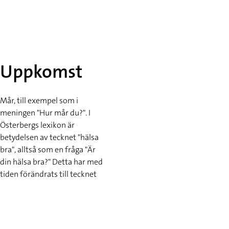
Uppkomst
Mår, till exempel som i
meningen "Hur mår du?". I
Österbergs lexikon är
betydelsen av tecknet "hälsa
bra", alltså som en fråga "Är
din hälsa bra?" Detta har med
tiden förändrats till tecknet
"mår" och idag tecknar man
"Hur mår du?"