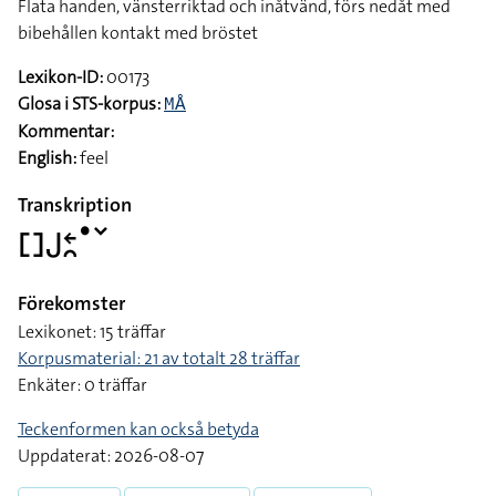
Flata handen, vänsterriktad och inåtvänd, förs nedåt med
bibehållen kontakt med bröstet
Lexikon-ID:
00173
Glosa i STS-korpus:
MÅ
Kommentar:
English:
feel
Transkription
􌤓􌤢􌥓􌥘􌤟􌥧
Förekomster
Lexikonet: 15 träffar
Korpusmaterial: 21 av totalt 28 träffar
Enkäter: 0 träffar
Teckenformen kan också betyda
Uppdaterat: 2026-08-07