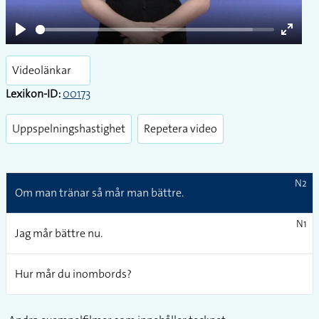
Play
Enter
fullsc
Videolänkar
Lexikon-ID:
00173
Uppspelningshastighet
Repetera video
N2
Om man tränar så mår man bättre.
N1
Jag mår bättre nu.
Hur mår du inombords?