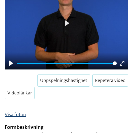
Play
Play
Enter
fulls
Uppspelningshastighet
Repetera video
Videolänkar
Visa foton
Formbeskrivning