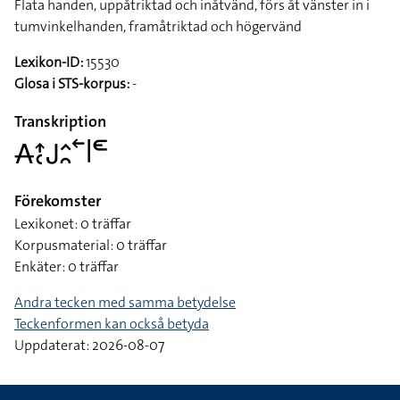
Flata handen, uppåtriktad och inåtvänd, förs åt vänster in i
tumvinkelhanden, framåtriktad och högervänd
Lexikon-ID:
15530
Glosa i STS-korpus:
-
Transkription
􌥄􌤴􌥗􌤢􌤵􌥘􌥢􌥼􌥭
Förekomster
Lexikonet: 0 träffar
Korpusmaterial: 0 träffar
Enkäter: 0 träffar
Andra tecken med samma betydelse
Teckenformen kan också betyda
Uppdaterat: 2026-08-07