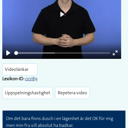
Play
Play
Enter
fullsc
Videolänkar
Lexikon-ID:
00189
Uppspelningshastighet
Repetera video
Om det bara finns dusch i en lägenhet är det OK för mig
men min fru vill absolut ha badkar.