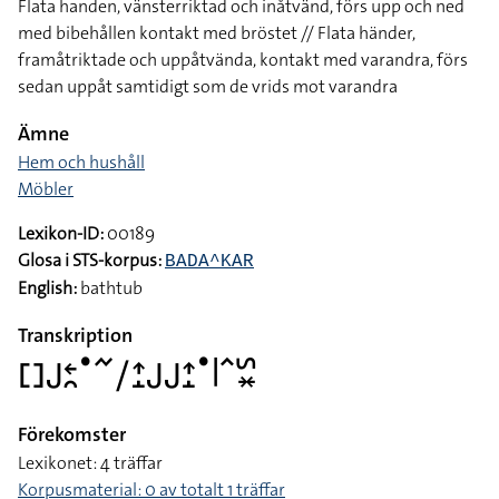
Flata handen, vänsterriktad och inåtvänd, förs upp och ned
med bibehållen kontakt med bröstet // Flata händer,
framåtriktade och uppåtvända, kontakt med varandra, förs
sedan uppåt samtidigt som de vrids mot varandra
Ämne
Hem och hushåll
Möbler
Lexikon-ID:
00189
Glosa i STS-korpus:
BADA^KAR
English:
bathtub
Transkription
􌤓􌤢􌥓􌥘􌤟􌥨􌥠􌤴􌤸􌤢􌤢􌤴􌤸􌤟􌥼􌥦􌥲􌦂
Förekomster
Lexikonet: 4 träffar
Korpusmaterial: 0 av totalt 1 träffar