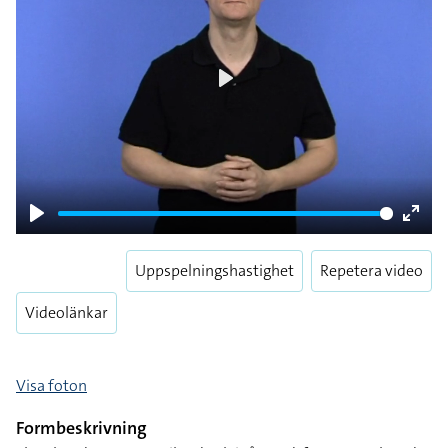
Play
Play
Enter
fulls
Uppspelningshastighet
Repetera video
Videolänkar
Visa foton
Formbeskrivning