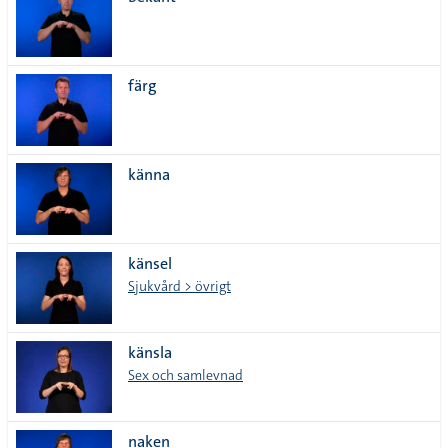
lista
färg
känna
känsel
Sjukvård > övrigt
känsla
Sex och samlevnad
naken