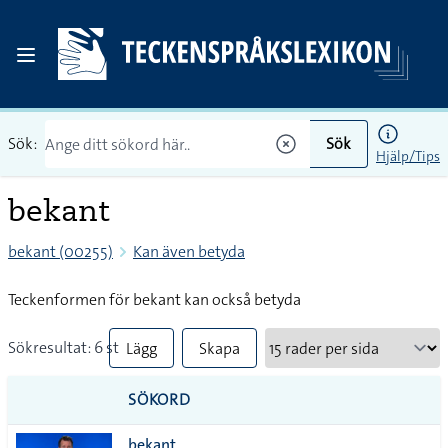
Sök:
Sök
Hjälp/Tips
bekant
bekant (00255)
Kan även betyda
Teckenformen för bekant kan också betyda
Sökresultat: 6 st
Lägg
Skapa
till
PDF
SÖKORD
alla i
bekant