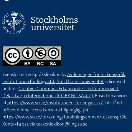
Svenskt teckenspråkslexikon by
Avdelningen för teckenspråk,
Institutionen för lingvistik, Stockholms universitet
is licensed
under a
Creative Commons Erkännande-IckeKommersiell-
DelaLika 4.0 Internationell (CC BY-NC-SA 4.0).
Based on a work
at
https://www.su.se/institutionen-for-lingvistik/
. Tillstånd
utöver denna licens kan vara tillgängligt på
https://www.su.se/forskning/forskningsämnen/teckenspråk
.
Kontakta oss via
teckenlexikon@ling.su.se
.