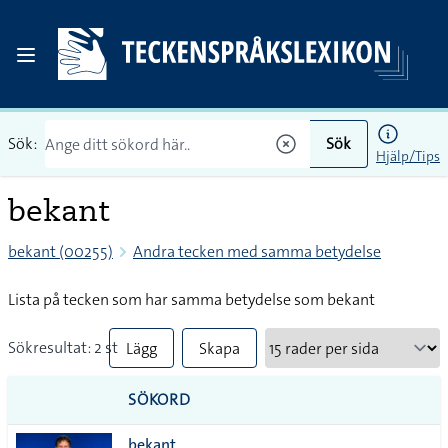
Sök:
Sök
Hjälp/Tips
bekant
bekant (00255)
Andra tecken med samma betydelse
Lista på tecken som har samma betydelse som bekant
Sökresultat: 2 st
Lägg
Skapa
till
PDF
SÖKORD
alla i
bekant