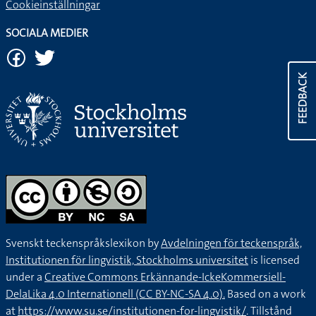
Cookieinställningar
SOCIALA MEDIER
FEEDBACK
Svenskt teckenspråkslexikon by
Avdelningen för teckenspråk,
Institutionen för lingvistik, Stockholms universitet
is licensed
under a
Creative Commons Erkännande-IckeKommersiell-
DelaLika 4.0 Internationell (CC BY-NC-SA 4.0).
Based on a work
at
https://www.su.se/institutionen-for-lingvistik/
. Tillstånd