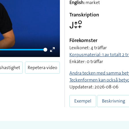
English:
market
Transkription
􌤢􌤴􌥙􌥰􌦈
Förekomster
Lexikonet: 4 träffar
Korpusmaterial: 1 av totalt 2 tr
Enter
Enkäter: 0 träffar
fullscreen
shastighet
Repetera video
Andra tecken med samma bet
Teckenformen kan också bety
Uppdaterat: 2026-08-06
Exempel
Beskrivning