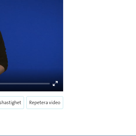
Enter
fullscreen
shastighet
Repetera video