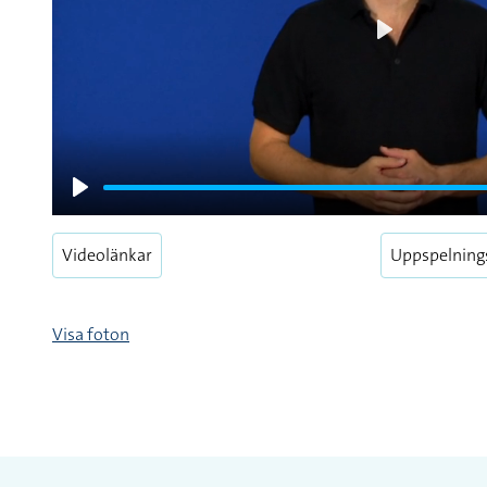
Play
Play
Videolänkar
Uppspelning
Visa foton