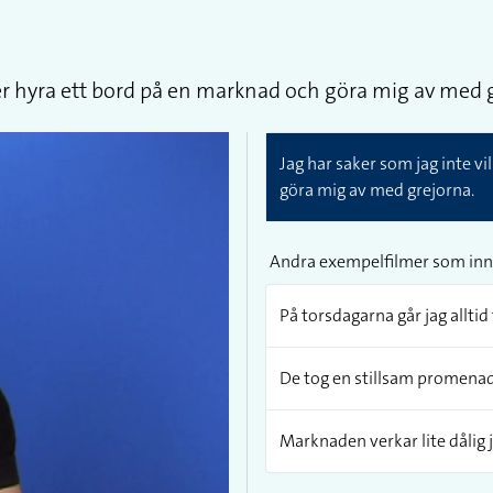
nker hyra ett bord på en marknad och göra mig av med 
Jag har saker som jag inte vi
göra mig av med grejorna.
Andra exempelfilmer som inn
På torsdagarna går jag allti
De tog en stillsam promenad
Marknaden verkar lite dålig j