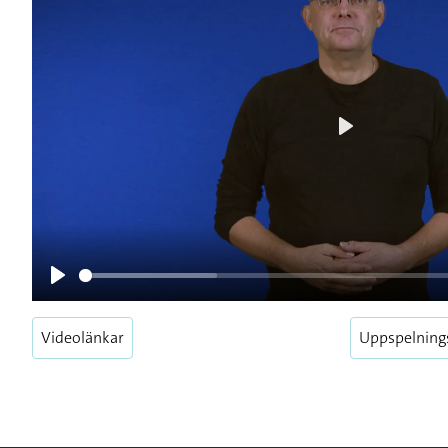
Play
Play
Videolänkar
Uppspelning