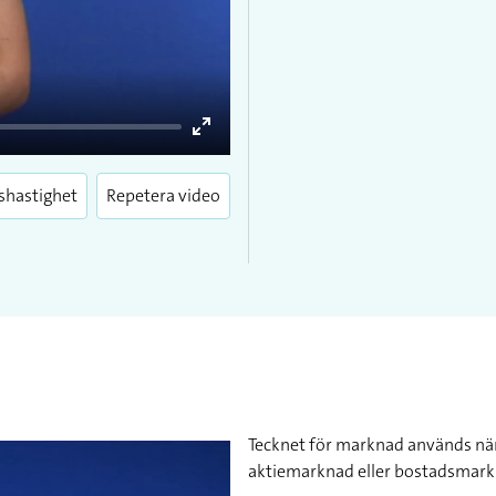
Enter
fullscreen
shastighet
Repetera video
Tecknet för marknad används när d
aktiemarknad eller bostadsmark