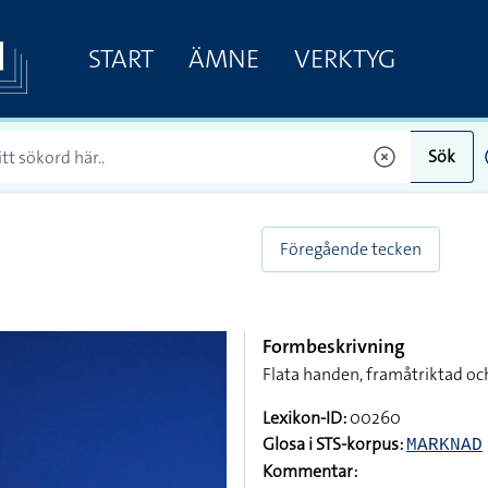
START
ÄMNE
VERKTYG
Sök
Föregående tecken
Formbeskrivning
Flata handen, framåtriktad och
Lexikon-ID:
00260
Glosa i STS-korpus:
MARKNAD
Kommentar: