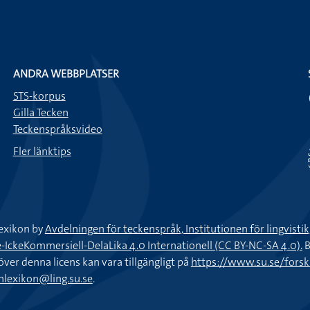
ANDRA WEBBPLATSER
STS-korpus
Gilla Tecken
Teckenspråksvideo
Fler länktips
exikon by
Avdelningen för teckenspråk, Institutionen för lingvisti
keKommersiell-DelaLika 4.0 Internationell (CC BY-NC-SA 4.0).
B
töver denna licens kan vara tillgängligt på
https://www.su.se/fors
nlexikon@ling.su.se
.