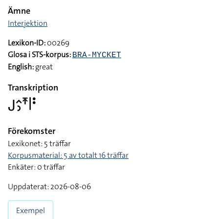
Ämne
Interjektion
Lexikon-ID:
00269
Glosa i STS-korpus:
BRA-MYCKET
English:
great
Transkription
􌤢􌤵􌤶􌥵􌥼􌥻
Förekomster
Lexikonet: 5 träffar
Korpusmaterial: 5 av totalt 16 träffar
Enkäter: 0 träffar
Uppdaterat: 2026-08-06
Exempel