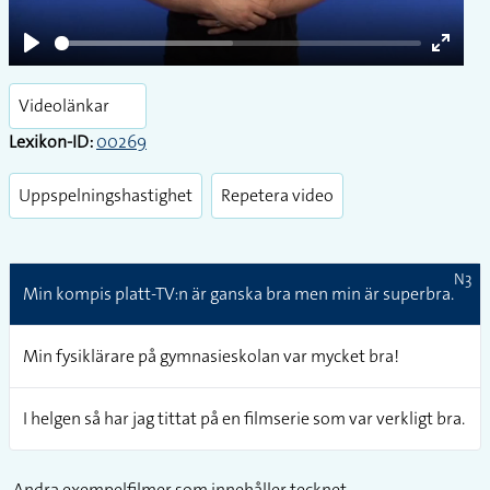
Play
Enter
fullsc
Videolänkar
Lexikon-ID:
00269
Uppspelningshastighet
Repetera video
N3
Min kompis platt-TV:n är ganska bra men min är superbra.
Min fysiklärare på gymnasieskolan var mycket bra!
I helgen så har jag tittat på en filmserie som var verkligt bra.
Andra exempelfilmer som innehåller tecknet