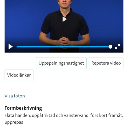
Play
Play
Enter
fulls
Uppspelningshastighet
Repetera video
Videolänkar
Visa foton
Formbeskrivning
Flata handen, uppåtriktad och vänstervänd, förs kort framåt,
upprepas