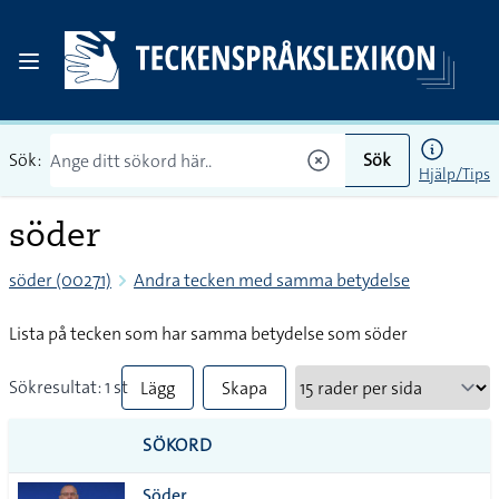
Sök:
Sök
Hjälp/Tips
söder
söder (00271)
Andra tecken med samma betydelse
Lista på tecken som har samma betydelse som söder
Sökresultat: 1 st
Lägg
Skapa
till
PDF
SÖKORD
alla i
Söder