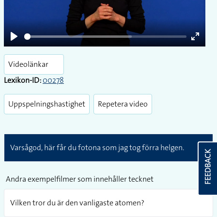
Play
Play
Enter
fullsc
Videolänkar
Lexikon-ID:
00278
Uppspelningshastighet
Repetera video
Varsågod, här får du fotona som jag tog förra helgen.
FEEDBACK
Andra exempelfilmer som innehåller tecknet
Vilken tror du är den vanligaste atomen?