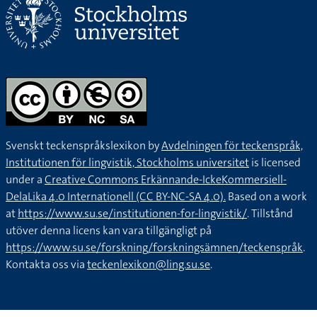
Svenskt teckenspråkslexikon by
Avdelningen för teckenspråk,
Institutionen för lingvistik, Stockholms universitet
is licensed
under a
Creative Commons Erkännande-IckeKommersiell-
DelaLika 4.0 Internationell (CC BY-NC-SA 4.0).
Based on a work
at
https://www.su.se/institutionen-for-lingvistik/
. Tillstånd
utöver denna licens kan vara tillgängligt på
https://www.su.se/forskning/forskningsämnen/teckenspråk
.
Kontakta oss via
teckenlexikon@ling.su.se
.