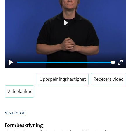
Play
Play
Enter
fulls
Uppspelningshastighet
Repetera video
Videolänkar
Visa foton
Formbeskrivning