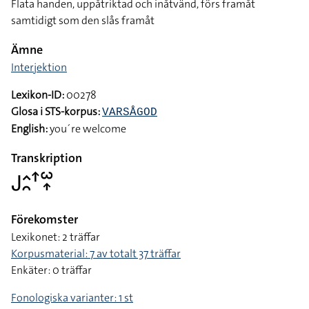
Flata handen, uppåtriktad och inåtvänd, förs framåt
samtidigt som den slås framåt
Ämne
Interjektion
Lexikon-ID:
00278
Glosa i STS-korpus:
VARSÅGOD
English:
you´re welcome
Transkription
􌤢􌤵􌥘􌦃􌥱􌥾
Förekomster
Lexikonet: 2 träffar
Korpusmaterial: 7 av totalt 37 träffar
Enkäter: 0 träffar
Fonologiska varianter: 1 st