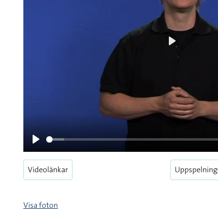
Videolänkar
Uppspelning
Visa foton