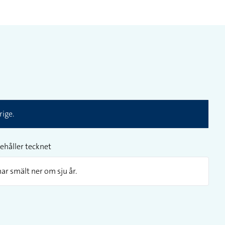
rige.
ehåller tecknet
har smält ner om sju år.