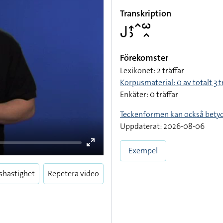
Transkription
􌤢􌤴􌤶􌥦􌥱􌥿
Förekomster
Lexikonet: 2 träffar
Korpusmaterial: 0 av totalt 3 t
Enkäter: 0 träffar
Teckenformen kan också bety
Uppdaterat: 2026-08-06
Exempel
shastighet
Repetera video