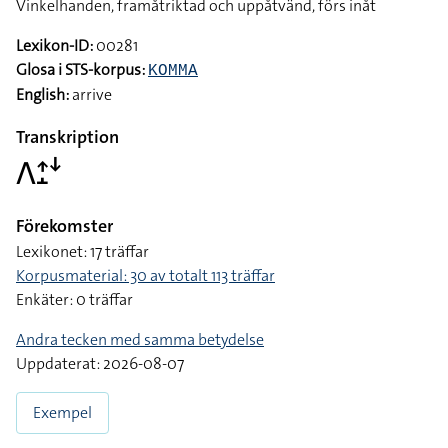
Vinkelhanden, framåtriktad och uppåtvänd, förs inåt
Lexikon-ID:
00281
Glosa i STS-korpus:
KOMMA
English:
arrive
Transkription
􌤣􌤴􌤸􌦄
Förekomster
Lexikonet: 17 träffar
Korpusmaterial: 30 av totalt 113 träffar
Enkäter: 0 träffar
Andra tecken med samma betydelse
Uppdaterat: 2026-08-07
Exempel