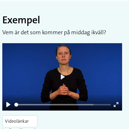
Exempel
Vem är det som kommer på middag ikväll?
Play
Play
Enter
fullsc
Videolänkar