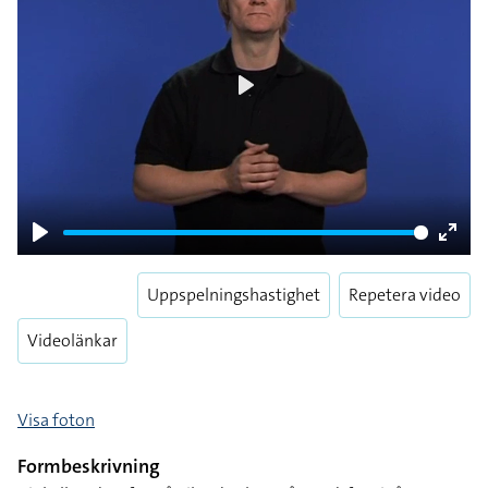
Play
Play
Enter
fulls
Uppspelningshastighet
Repetera video
Videolänkar
Visa foton
Formbeskrivning