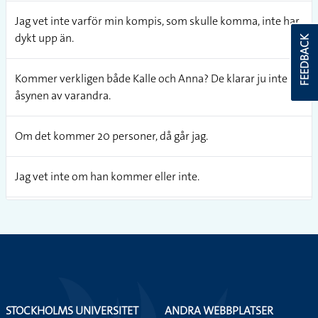
Jag vet inte varför min kompis, som skulle komma, inte har
dykt upp än.
FEEDBACK
Kommer verkligen både Kalle och Anna? De klarar ju inte av
åsynen av varandra.
Om det kommer 20 personer, då går jag.
Jag vet inte om han kommer eller inte.
Jag vet att hen kommer! Du behöver inte oroa dig!
Det kommer fler och fler "skrivare" som kan göra 3D
produkter idag.
STOCKHOLMS UNIVERSITET
ANDRA WEBBPLATSER
Det har nyligen kommit en delårsrapport som visar att SAS