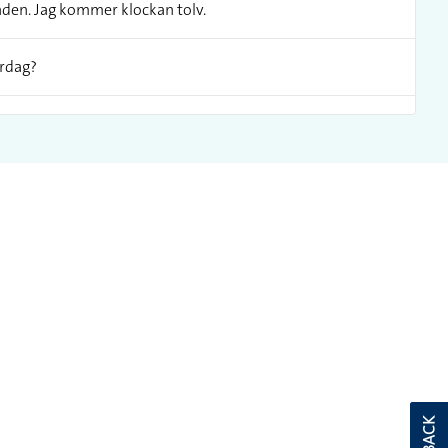
nden. Jag kommer klockan tolv.
ördag?
ng när jag såg hans nya klocka. Vet du hur dyr den är?
a på min hemuppgift och dead-line är kl 24 i natt, jag får
a på min hemuppgift och dead-line är kl 24 i natt, jag får
 solceller i klockans glas.
ket gör att den kan koppla upp sig mot andra mobiler och
c.