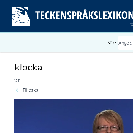
Sök:
klocka
ur
Tillbaka