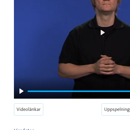
Play
Play
Videolänkar
Uppspelning