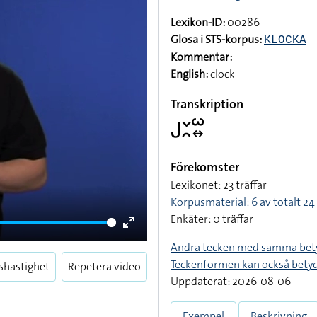
Lexikon-ID:
00286
Glosa i STS-korpus:
KLOCKA
Kommentar:
English:
clock
Transkription
􌤢􌥖􌥘􌥱􌦉
Förekomster
Lexikonet: 23 träffar
Korpusmaterial: 6 av totalt 24 
Enkäter: 0 träffar
Enter
Andra tecken med samma bet
fullscreen
Teckenformen kan också bety
shastighet
Repetera video
Uppdaterat: 2026-08-06
Exempel
Beskrivning