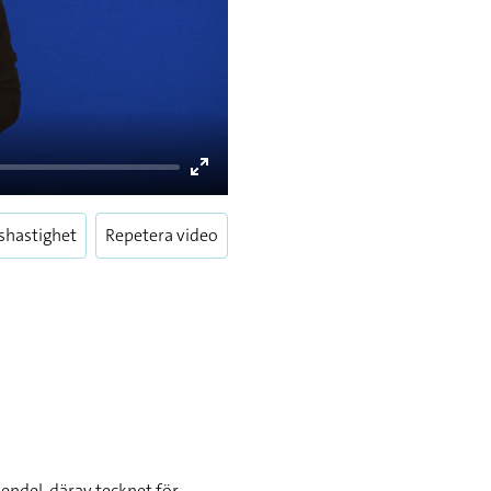
Idag klockan fyra på eftermid
Idag ska jag göra anställd in
Jag ska hämta min bil klockan
Enter
fullscreen
Kan du komma hem till mig k
shastighet
Repetera video
Klockan är 8 så snälla, gå och
Mina barn ska lägga sig snar
Jag tänker köpa en ny armban
pendel, därav tecknet för