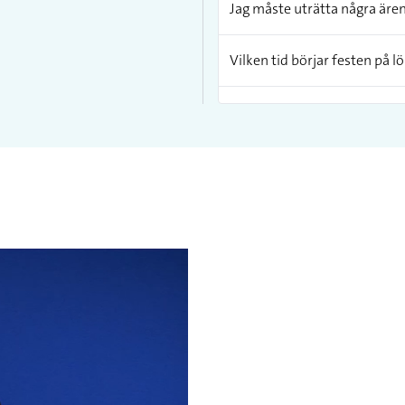
Jag måste uträtta några äre
Vilken tid börjar festen på l
Jag blev helt stum av förvåni
Jag har inte ens börjat skriv
panik!
Jag har inte ens börjat skriv
panik!
Det finns armbandsur som har
Min mobil har Bluetooth vil
även mot träningsklockor et