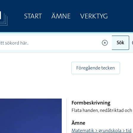
START
ÄMNE
VERKTYG
Sök
Föregående tecken
Formbeskrivning
Flata handen, nedåtriktad och 
Ämne
Matematik > grundskola > tid