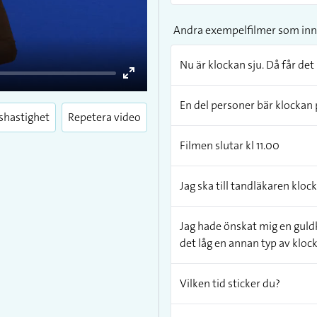
Andra exempelfilmer som inn
Nu är klockan sju. Då får det 
Enter
En del personer bär klockan 
fullscreen
shastighet
Repetera video
Filmen slutar kl 11.00
Jag ska till tandläkaren kloc
Jag hade önskat mig en guldk
det låg en annan typ av klocka
Vilken tid sticker du?