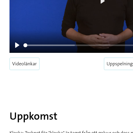
Play
Play
Videolänkar
Uppspelning
Uppkomst
Klocka: Tecknet för "klocka" är taget från ett golvur och dess 