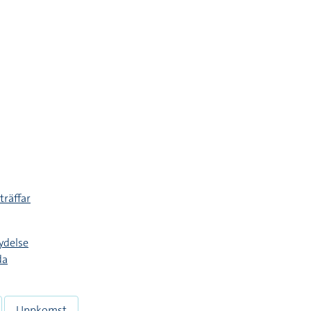
träffar
ydelse
da
Uppkomst