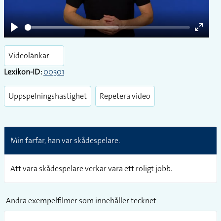
Play
Enter
fullsc
Videolänkar
Lexikon-ID:
00301
Uppspelningshastighet
Repetera video
Min farfar, han var skådespelare.
Att vara skådespelare verkar vara ett roligt jobb.
Andra exempelfilmer som innehåller tecknet