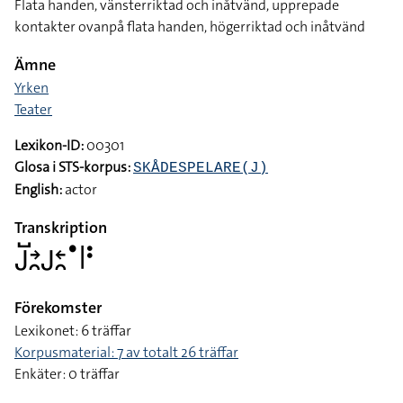
Flata handen, vänsterriktad och inåtvänd, upprepade
kontakter ovanpå flata handen, högerriktad och inåtvänd
Ämne
Yrken
Teater
Lexikon-ID:
00301
Glosa i STS-korpus:
SKÅDESPELARE(J)
English:
actor
Transkription
􌤢􌤹􌥔􌥘􌤢􌥓􌥘􌤟􌥼􌥻
Förekomster
Lexikonet: 6 träffar
Korpusmaterial: 7 av totalt 26 träffar
Enkäter: 0 träffar