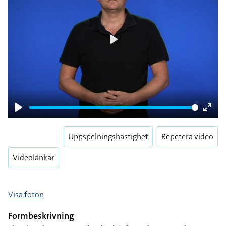
Play
Play
Enter
fulls
Uppspelningshastighet
Repetera video
Videolänkar
Visa foton
Formbeskrivning