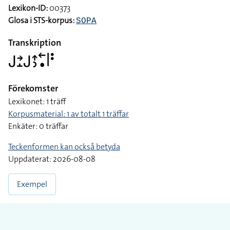
Lexikon-ID:
00373
Glosa i STS-korpus:
SOPA
Transkription
􌤢􌥔􌤸􌤢􌤴􌤶􌥢􌥡􌥼􌥻
Förekomster
Lexikonet: 1 träff
Korpusmaterial: 1 av totalt 1 träffar
Enkäter: 0 träffar
Teckenformen kan också betyda
Uppdaterat: 2026-08-08
Exempel