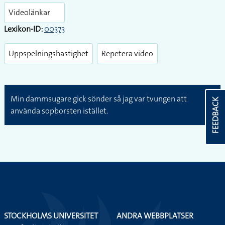
fullsc
Videolänkar
Lexikon-ID:
00373
Uppspelningshastighet
Repetera video
Min dammsugare gick sönder så jag var tvungen att
FEEDBACK
använda sopborsten istället.
STOCKHOLMS UNIVERSITET
ANDRA WEBBPLATSER