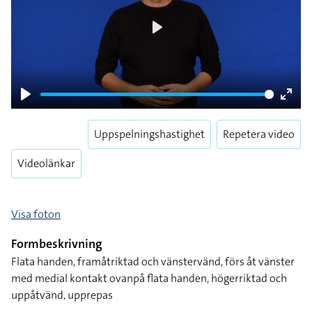
Play
Play
Enter
fulls
Uppspelningshastighet
Repetera video
Videolänkar
Visa foton
Formbeskrivning
Flata handen, framåtriktad och vänstervänd, förs åt vänster
med medial kontakt ovanpå flata handen, högerriktad och
uppåtvänd, upprepas