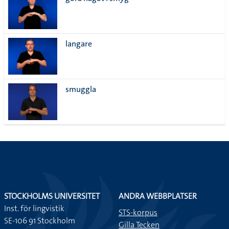
lista
langare
smuggla
STOCKHOLMS UNIVERSITET
ANDRA WEBBPLATSER
Inst. för lingvistik
STS-korpus
SE-106 91 Stockholm
Gilla Tecken