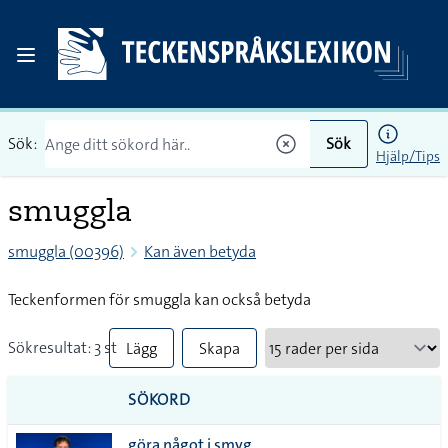
Sök:
Sök
Hjälp/Tips
smuggla
smuggla (00396)
Kan även betyda
Teckenformen för smuggla kan också betyda
Sökresultat: 3 st
Lägg
Skapa
till
PDF
SÖKORD
alla i
göra något i smyg