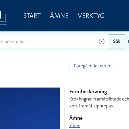
START
ÄMNE
VERKTYG
Sök
Föregående tecken
Formbeskrivning
Krokfingrar, framåtriktade oc
kort framåt, upprepas
Ämne
Yrken