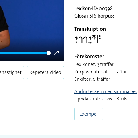
Lexikon-ID:
00398
Glosa i STS-korpus:
-
Transkription
􌤴􌤸􌤪􌤪􌤴􌥙􌥵􌥼􌥻
Förekomster
Enter
Lexikonet: 3 träffar
fullscreen
Korpusmaterial: 0 träffar
shastighet
Repetera video
Enkäter: 0 träffar
Andra tecken med samma bet
Uppdaterat: 2026-08-06
Exempel