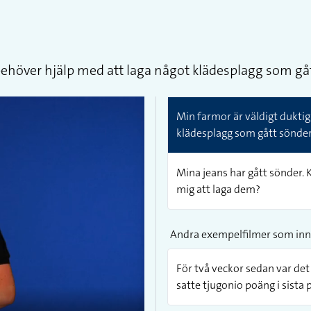
 behöver hjälp med att laga något klädesplagg som gått
Min farmor är väldigt duktig 
klädesplagg som gått sönder, 
Mina jeans har gått sönder.
mig att laga dem?
Andra exempelfilmer som inn
För två veckor sedan var det
satte tjugonio poäng i sista 