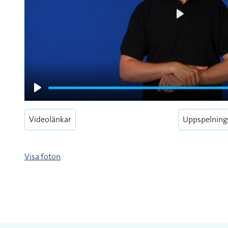
Play
Play
Videolänkar
Uppspelning
Visa foton