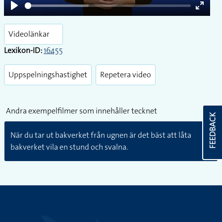
Play
Enter
fullsc
Videolänkar
Lexikon-ID:
16455
Uppspelningshastighet
Repetera video
Andra exempelfilmer som innehåller tecknet
FEEDBACK
När du tar ut bakverket från ugnen är det bäst att låta
bakverket vila en stund och svalna.