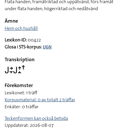
Flata handen, framåtriktad och uppåtvänd, förs framåt
under flata handen, högerriktad och nedåtvänd
Ämne
Hem och hushåll
Lexikon-ID:
00422
Glosa i STS-korpus:
UGN
Transkription
􌤢􌥔􌥙􌤢􌤴􌤸􌦃
Förekomster
Lexikonet: 1 träff
Korpusmaterial: 0 av totalt 2 träffar
Enkäter: 0 träffar
Teckenformen kan också betyda
Uppdaterat: 2026-08-07