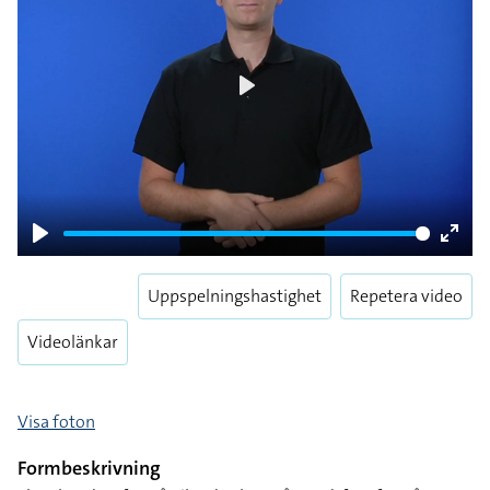
Play
Play
Enter
fulls
Uppspelningshastighet
Repetera video
Videolänkar
Visa foton
Formbeskrivning