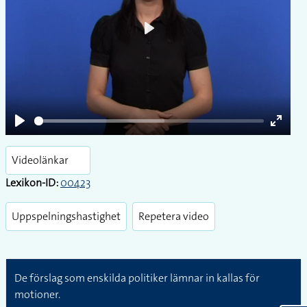
Play
Play
Enter
fullsc
Videolänkar
Lexikon-ID:
00423
Uppspelningshastighet
Repetera video
De förslag som enskilda politiker lämnar in kallas för
motioner.