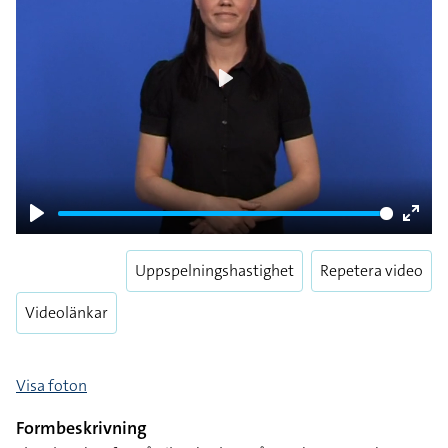
Play
Play
Enter
fulls
Uppspelningshastighet
Repetera video
Videolänkar
Visa foton
Formbeskrivning