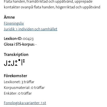
Flata handen, framåtriktad och uppåtvänd, upprepade
kontakter ovanpå flata handen, högerriktad och uppåtvänd
Ämne
Föreningsliv
Juridik > individen och samhället
Lexikon-ID:
00423
Glosa i STS-korpus:
-
Transkription
􌤢􌥔􌤸􌤢􌤴􌤸􌤟􌥼􌥻
Förekomster
Lexikonet: 3 träffar
Korpusmaterial: 0 träffar
Enkäter: 0 träffar
Fonologiska varianter: 1 st