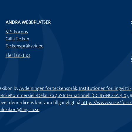
ANDRA WEBBPLATSER
STS-korpus
Gilla Tecken
Teckenspråksvideo
Fler länktips
exikon by
Avdelningen för teckenspråk, Institutionen för lingvisti
keKommersiell-DelaLika 4.0 Internationell (CC BY-NC-SA 4.0).
B
töver denna licens kan vara tillgängligt på
https://www.su.se/fors
nlexikon@ling.su.se
.