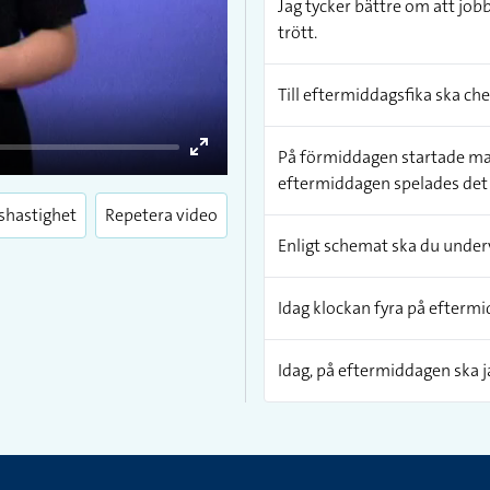
Jag tycker bättre om att jobb
trött.
Till eftermiddagsfika ska che
På förmiddagen startade man
Enter
eftermiddagen spelades det
fullscreen
shastighet
Repetera video
Enligt schemat ska du underv
Idag klockan fyra på eftermid
Idag, på eftermiddagen ska ja