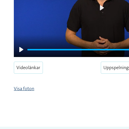
Play
Play
Videolänkar
Uppspelning
Visa foton