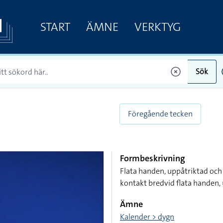
START
ÄMNE
VERKTYG
Sök
Föregående tecken
Formbeskrivning
Flata handen, uppåtriktad och
kontakt bredvid flata handen,
Ämne
Kalender > dygn