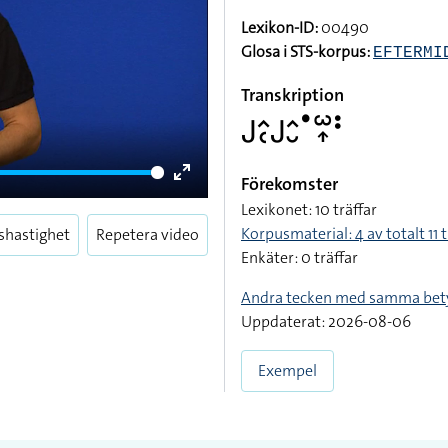
Lexikon-ID:
00490
Glosa i STS-korpus:
EFTERMI
Transkription
􌤢􌤵􌥗􌤢􌤵􌤷􌤟􌥱􌥾􌥻
Förekomster
Enter
Lexikonet: 10 träffar
fullscreen
Korpusmaterial: 4 av totalt 11 t
shastighet
Repetera video
Enkäter: 0 träffar
Andra tecken med samma bet
Uppdaterat: 2026-08-06
Exempel