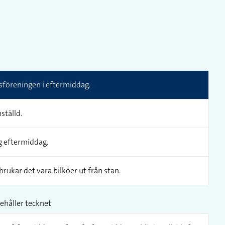
sföreningen i eftermiddag.
ställd.
g eftermiddag.
ukar det vara bilköer ut från stan.
ehåller tecknet