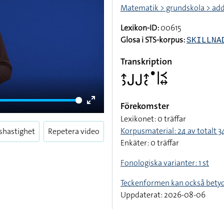
Matematik > grundskola > add
Lexikon-ID:
00615
Glosa i STS-korpus:
SKILLNA
Transkription
􌤴􌤶􌤢􌤢􌤴􌥗􌤟􌥼􌥹􌦉
Förekomster
Enter
Lexikonet: 0 träffar
fullscreen
Korpusmaterial: 24 av totalt 34
shastighet
Repetera video
Enkäter: 0 träffar
Fonologiska varianter: 1 st
Teckenformen kan också bety
Uppdaterat: 2026-08-06