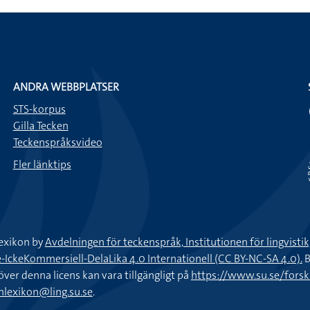
ANDRA WEBBPLATSER
STS-korpus
Gilla Tecken
Teckenspråksvideo
Fler länktips
exikon by
Avdelningen för teckenspråk, Institutionen för lingvisti
keKommersiell-DelaLika 4.0 Internationell (CC BY-NC-SA 4.0).
B
töver denna licens kan vara tillgängligt på
https://www.su.se/fors
nlexikon@ling.su.se
.