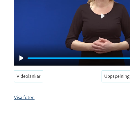
Play
Play
Videolänkar
Uppspelning
Visa foton