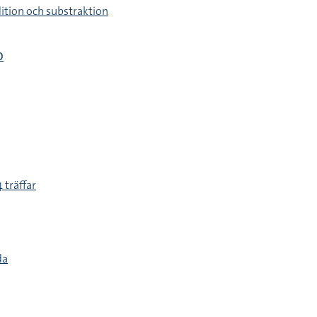
ition och substraktion
D
 träffar
da