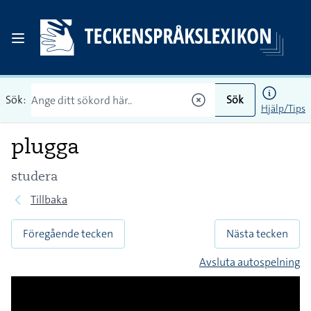
Sök:
Sök
Hjälp/Tips
plugga
studera
Tillbaka
Föregående tecken
Nästa tecken
Avsluta autospelning