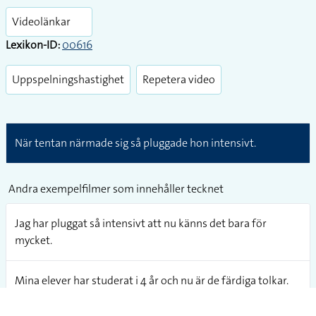
Play
Play
Enter
fullsc
Videolänkar
Lexikon-ID:
00616
Uppspelningshastighet
Repetera video
När tentan närmade sig så pluggade hon intensivt.
Andra exempelfilmer som innehåller tecknet
Jag har pluggat så intensivt att nu känns det bara för