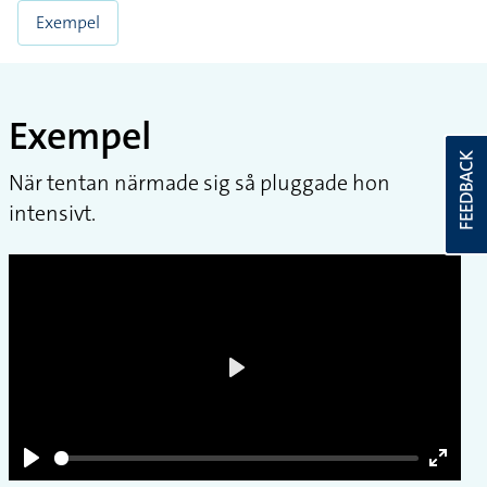
Andra tecken med samma betydelse
Teckenformen kan också betyda
Uppdaterat: 2026-08-08
Exempel
FEEDBACK
Exempel
När tentan närmade sig så pluggade hon
intensivt.