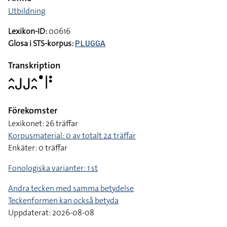
Formbeskrivning
Flata händer, uppåtriktade och inåtvända, upprepade
kontakter bredvid varandra
Ämne
Utbildning
Lexikon-ID:
00616
Glosa i STS-korpus:
PLUGGA
Transkription
􌤵􌥘􌤢􌤢􌤵􌥘􌤟􌥼􌥻
Förekomster
Lexikonet: 26 träffar
Korpusmaterial: 0 av totalt 24 träffar
Enkäter: 0 träffar
Fonologiska varianter: 1 st