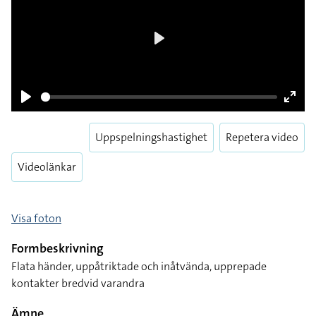
Play
Pause
Enter
Uppspelningshastighet
Repetera video
fulls
Videolänkar
Visa foton