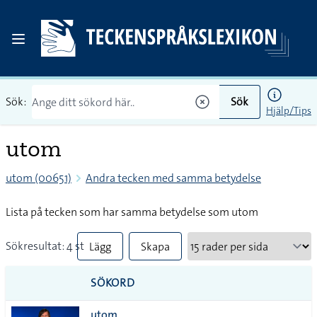
Sök:
Sök
Hjälp/Tips
utom
utom (00651)
Andra tecken med samma betydelse
Lista på tecken som har samma betydelse som utom
Sökresultat: 4 st
Lägg
Skapa
till
PDF
SÖKORD
alla i
utom