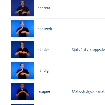
hantera
hantverk
händer
Sjukvård > kroppsd
händig
lasagne
Mat och dryck > mat