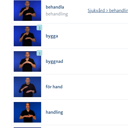
behandla
Sjukvård > behandli
behandling
3
bygga
3
byggnad
för hand
handling