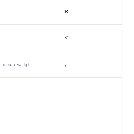
13
81
7
är mindre vanligt