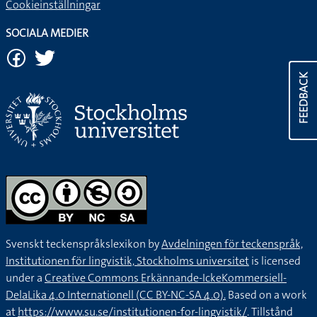
Cookieinställningar
SOCIALA MEDIER
FEEDBACK
Svenskt teckenspråkslexikon by
Avdelningen för teckenspråk,
Institutionen för lingvistik, Stockholms universitet
is licensed
under a
Creative Commons Erkännande-IckeKommersiell-
DelaLika 4.0 Internationell (CC BY-NC-SA 4.0).
Based on a work
at
https://www.su.se/institutionen-for-lingvistik/
. Tillstånd