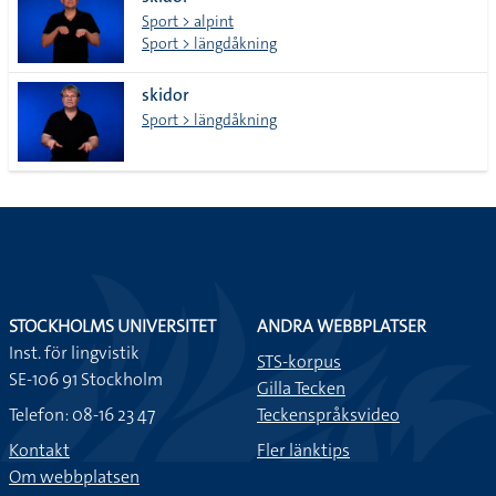
lista
Sport > alpint
Sport > längdåkning
skidor
Sport > längdåkning
STOCKHOLMS UNIVERSITET
ANDRA WEBBPLATSER
Inst. för lingvistik
STS-korpus
SE-106 91 Stockholm
Gilla Tecken
Telefon: 08-16 23 47
Teckenspråksvideo
Kontakt
Fler länktips
Om webbplatsen