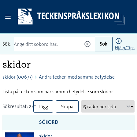
Sök:
Sök
Hjälp/Tips
skidor
skidor (00677)
Andra tecken med samma betydelse
Lista på tecken som har samma betydelse som skidor
Sökresultat: 2 st
Lägg
Skapa
till
PDF
SÖKORD
alla i
skidor