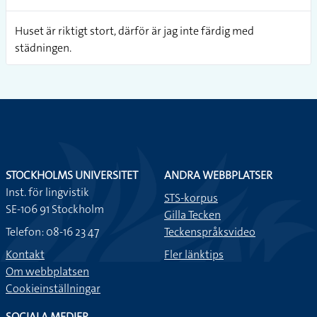
Huset är riktigt stort, därför är jag inte färdig med
städningen.
Varför är inte det huset ditt?
I Stockholm byggs det väldigt mycket just nu för det är brist
på bostäder.
STOCKHOLMS UNIVERSITET
ANDRA WEBBPLATSER
Har du besökt vår kompis nya hus? Huset är verkligen stort.
Inst. för lingvistik
STS-korpus
SE-106 91 Stockholm
Gilla Tecken
Vilken färg har ditt hus?
Telefon: 08-16 23 47
Teckenspråksvideo
Kontakt
Fler länktips
Jag gick in i det läskiga huset som var alldeles snett och vint.
Om webbplatsen
När jag gått några steg där inne, dök det plötsligt upp ett
Cookieinställningar
spöke framför mig och jag blev helt paralyserad.
SOCIALA MEDIER