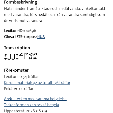
Formbeskrivning
Flata händer, framåtriktade och nedåtvända, vinkelkontakt
med varandra, förs nedåt och från varandra samtidigt som
de vrids mot varandra
Lexikon-ID:
00696
Glosa i STS-korpus:
HUS
Transkription
􌤴􌥙􌤢􌤢􌤴􌥙􌥮􌥼􌥧􌥹􌦉􌥲􌦂
Förekomster
Lexikonet: 54 träffar
Korpusmaterial: 92 av totalt 176 träffar
Enkäter: 0 träffar
Andra tecken med samma betydelse
Teckenformen kan också betyda
Uppdaterat: 2026-08-09