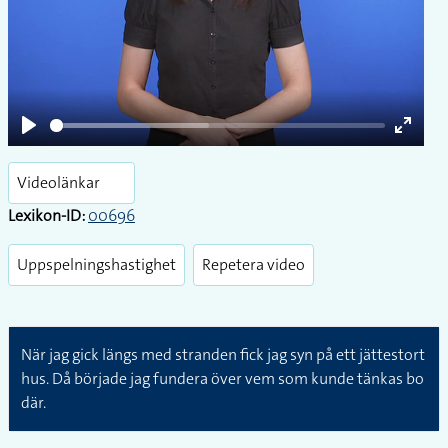
Play
Play
Enter
fullsc
Videolänkar
Lexikon-ID:
00696
Uppspelningshastighet
Repetera video
När jag gick längs med stranden fick jag syn på ett jättestort
hus. Då började jag fundera över vem som kunde tänkas bo
där.