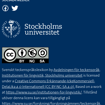
Om ett hus är skadat och i dåligt skick så är det bra att
renovera och återställa huset i bra skick, då höjs husets
värde markant.
Någon har försökt förstöra vårt hus genom att klottra på
väggen.
Anna ska köpa ett jättestort och fint hus.
Varför har du inte renoverat ditt hus? Det håller ju på att
Svenskt teckenspråkslexikon by
Avdelningen för teckenspråk,
förfalla.
Institutionen för lingvistik, Stockholms universitet
is licensed
under a
Creative Commons Erkännande-IckeKommersiell-
I delstaten Florida i USA har många blivit drabbade och
DelaLika 4.0 Internationell (CC BY-NC-SA 4.0).
Based on a work
förlorat sina hem på grund av orkanens framfart.
at
https://www.su.se/institutionen-for-lingvistik/
. Tillstånd
utöver denna licens kan vara tillgängligt på
Mitt hus är lite ovanligt för köket ligger på ovanvåningen. I
https://www.su.se/forskning/forskningsämnen/teckenspråk
.