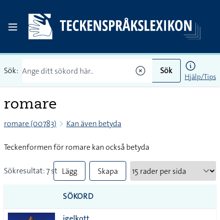
Sök:
Sök
Hjälp/Tips
romare
romare (00783)
Kan även betyda
Teckenformen för romare kan också betyda
Sökresultat: 7 st
Lägg
Skapa
till
PDF
SÖKORD
alla i
igelkott