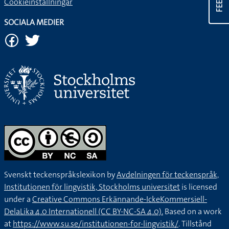
Cookieinställningar
SOCIALA MEDIER
Svenskt teckenspråkslexikon by
Avdelningen för teckenspråk,
Institutionen för lingvistik, Stockholms universitet
is licensed
under a
Creative Commons Erkännande-IckeKommersiell-
DelaLika 4.0 Internationell (CC BY-NC-SA 4.0).
Based on a work
at
https://www.su.se/institutionen-for-lingvistik/
. Tillstånd