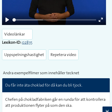
Play
Play
Enter
fullsc
Videolänkar
Lexikon-ID:
02835
Uppspelningshastighet
Repetera video
Andra exempelfilmer som innehåller tecknet
Du får inte äta choklad för då kan du bli tjock.
Chefen på chokladfabriken går en runda för att kontrollera
att produktionen flyter på som den ska.