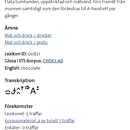
Flata tumhanden, uppåtriktad och inåtvänd, förs framåt från
munnen samtidigt som den förändras till A-hand ett par
gånger
Ämne
Mat och dryck > drycker
Mat och dryck > godis
Lexikon-ID:
00821
Glosa i STS-korpus:
CHOKLAD
English:
chocolate
Transkription
􌤌􌥂􌤵􌥘􌦃􌦆􌤤􌥻
Förekomster
Lexikonet: 5 träffar
Korpusmaterial: 4 av totalt 5 träffar
Enkäter: 0 träffar