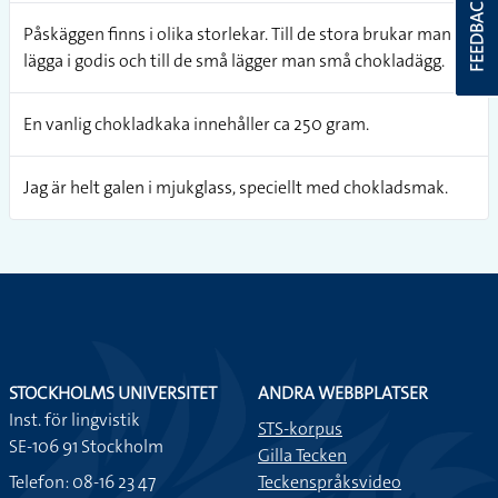
FEEDBACK
Påskäggen finns i olika storlekar. Till de stora brukar man
lägga i godis och till de små lägger man små chokladägg.
En vanlig chokladkaka innehåller ca 250 gram.
Jag är helt galen i mjukglass, speciellt med chokladsmak.
STOCKHOLMS UNIVERSITET
ANDRA WEBBPLATSER
Inst. för lingvistik
STS-korpus
SE-106 91 Stockholm
Gilla Tecken
Telefon: 08-16 23 47
Teckenspråksvideo