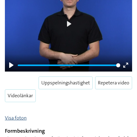
Play
Play
Enter
fulls
Uppspelningshastighet
Repetera video
Videolänkar
Visa foton
Formbeskrivning