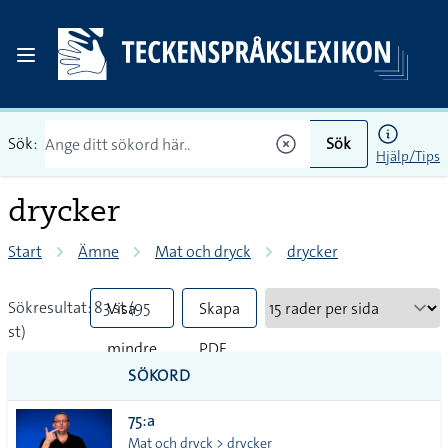
Sök:
Sök
Hjälp/Tips
drycker
Start
Ämne
Mat och dryck
drycker
Sökresultat: 83 st (95
Visa
Skapa
st)
mindre
PDF
SÖKORD
vanliga
75:a
tecken
Mat och dryck > drycker