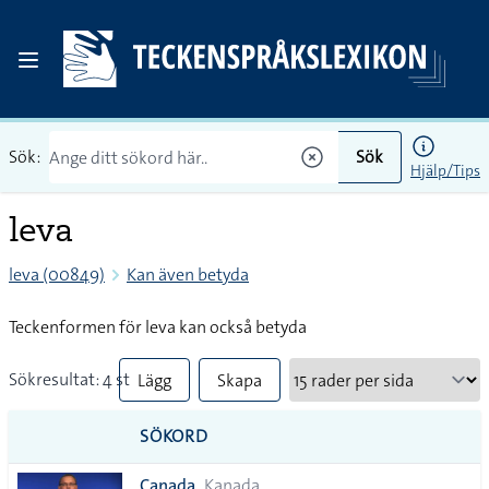
Sök:
Sök
Hjälp/Tips
leva
leva (00849)
Kan även betyda
Teckenformen för leva kan också betyda
Sökresultat: 4 st
Lägg
Skapa
till
PDF
SÖKORD
alla i
Canada
Kanada