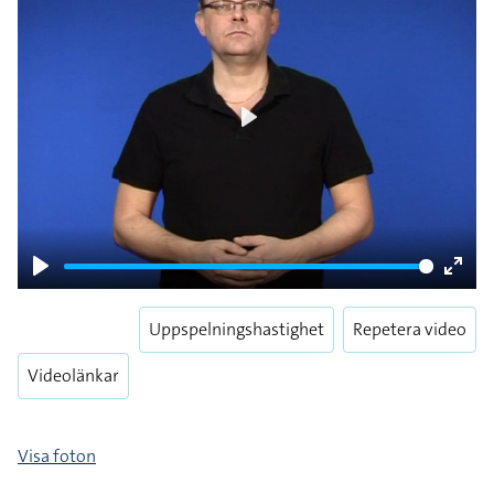
Play
Play
Enter
fulls
Uppspelningshastighet
Repetera video
Videolänkar
Visa foton