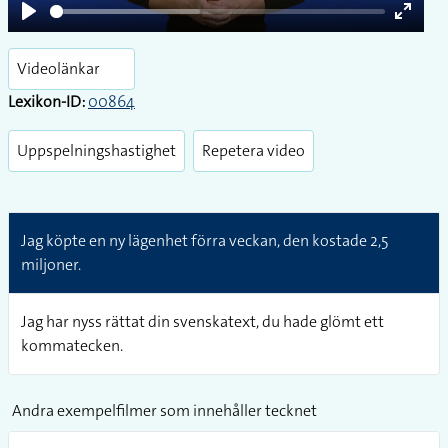
Play
Enter
fullsc
Videolänkar
Lexikon-ID:
00864
Uppspelningshastighet
Repetera video
Jag köpte en ny lägenhet förra veckan, den kostade 2,5
miljoner.
Jag har nyss rättat din svenskatext, du hade glömt ett
kommatecken.
Andra exempelfilmer som innehåller tecknet