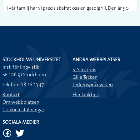
I vår familj har vi precis skaffat oss en gasolgrill. Den är 90
cm bred och 1,2 m hög.
En deciliter motsvarar 6,6 matskedar.
En deciliter motsvarar 6,6 matskedar.
STOCKHOLMS UNIVERSITET
ANDRA WEBBPLATSER
Inst. för lingvistik
Det finns en cykel som heter Scott, den väger bara 7,7 kg.
STS-korpus
SE-106 91 Stockholm
Cykeln är väldigt dyr, den kostar 66.000 kr.
Gilla Tecken
Telefon: 08-16 23 47
Teckenspråksvideo
Världens längsta man var mycket lång. Han blev 2,72.
Kontakt
Fler länktips
Om webbplatsen
Cookieinställningar
3,9 är ungefär lika med 4.
SOCIALA MEDIER
2,78 är ungefär lika med 2,8.