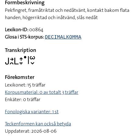
Formbeskrivning
Pekfingret, framåtriktat och nedåtvänt, kontakt bakom flata
handen, högerriktad och inåtvänd, slås nedåt
Lexikon-ID:
00864
Glosa i STS-korpus:
DECIMALKOMMA
Transkription
􌤢􌥔􌥘􌥈􌤴􌥙􌤟􌥼􌥱􌦀
Förekomster
Lexikonet: 15 träffar
Korpusmaterial: 0 av totalt 3 träffar
Enkäter: 0 träffar
Fonologiska varianter: 1 st
Teckenformen kan också betyda
Uppdaterat: 2026-08-06