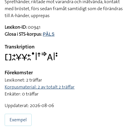
Sprethänder, riktade mot varandra och inåtvända, kontakt
med bröstet, förs sedan framåt samtidigt som de förändras
till A-händer, upprepas
Lexikon-ID:
00941
Glosa i STS-korpus:
PÄLS
Transkription
􌤓􌥔􌥘􌥃􌥃􌥓􌥘􌤟􌥼􌦃􌦆􌤤􌥼􌥻
Förekomster
Lexikonet: 2 träffar
Korpusmaterial: 2 av totalt 2 träffar
Enkäter: 0 träffar
Uppdaterat: 2026-08-06
Exempel