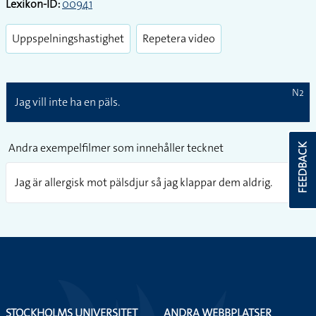
Lexikon-ID:
00941
Uppspelningshastighet
Repetera video
N2
Jag vill inte ha en päls.
Andra exempelfilmer som innehåller tecknet
FEEDBACK
Jag är allergisk mot pälsdjur så jag klappar dem aldrig.
STOCKHOLMS UNIVERSITET
ANDRA WEBBPLATSER