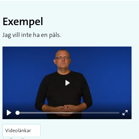
Exempel
Jag vill inte ha en päls.
Play
Play
Enter
fullsc
Videolänkar