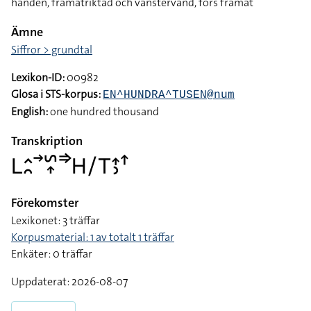
handen, framåtriktad och vänstervänd, förs framåt
Ämne
Siffror > grundtal
Lexikon-ID:
00982
Glosa i STS-korpus:
EN^HUNDRA^TUSEN@num
English:
one hundred thousand
Transkription
􌥈􌤵􌥘􌥣􌥲􌥾􌦆􌤲􌥠􌥊􌤴􌤶􌦃
Förekomster
Lexikonet: 3 träffar
Korpusmaterial: 1 av totalt 1 träffar
Enkäter: 0 träffar
Uppdaterat: 2026-08-07