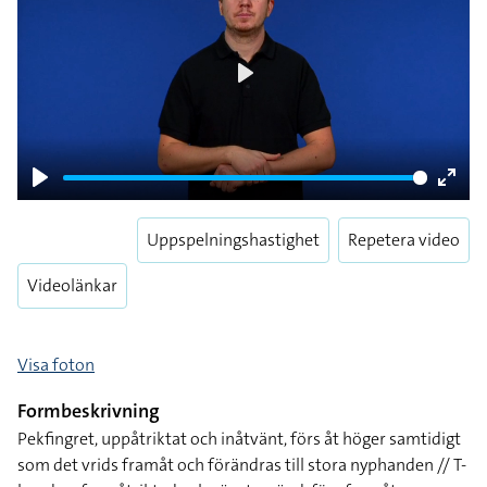
Play
Play
Enter
fulls
Uppspelningshastighet
Repetera video
Videolänkar
Visa foton
Formbeskrivning
Pekfingret, uppåtriktat och inåtvänt, förs åt höger samtidigt
som det vrids framåt och förändras till stora nyphanden // T-