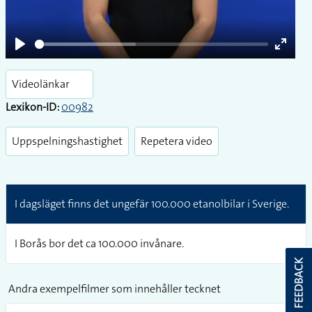
Play
Enter
fullsc
Videolänkar
Lexikon-ID:
00982
Uppspelningshastighet
Repetera video
I dagsläget finns det ungefär 100.000 etanolbilar i Sverige.
I Borås bor det ca 100.000 invånare.
FEEDBACK
Andra exempelfilmer som innehåller tecknet