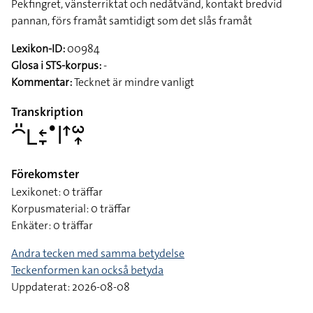
Pekfingret, vänsterriktat och nedåtvänd, kontakt bredvid
pannan, förs framåt samtidigt som det slås framåt
Lexikon-ID:
00984
Glosa i STS-korpus:
-
Kommentar:
Tecknet är mindre vanligt
Transkription
􌤃􌤺􌥈􌥓􌥙􌤟􌥼􌦃􌥱􌥾
Förekomster
Lexikonet: 0 träffar
Korpusmaterial: 0 träffar
Enkäter: 0 träffar
Andra tecken med samma betydelse
Teckenformen kan också betyda
Uppdaterat: 2026-08-08