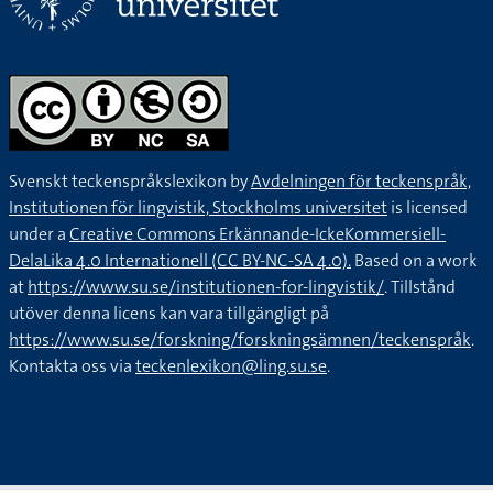
Svenskt teckenspråkslexikon by
Avdelningen för teckenspråk,
Institutionen för lingvistik, Stockholms universitet
is licensed
under a
Creative Commons Erkännande-IckeKommersiell-
DelaLika 4.0 Internationell (CC BY-NC-SA 4.0).
Based on a work
at
https://www.su.se/institutionen-for-lingvistik/
. Tillstånd
utöver denna licens kan vara tillgängligt på
https://www.su.se/forskning/forskningsämnen/teckenspråk
.
Kontakta oss via
teckenlexikon@ling.su.se
.