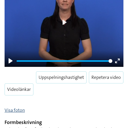
Play
Play
Enter
fulls
Uppspelningshastighet
Repetera video
Videolänkar
Visa foton
Formbeskrivning