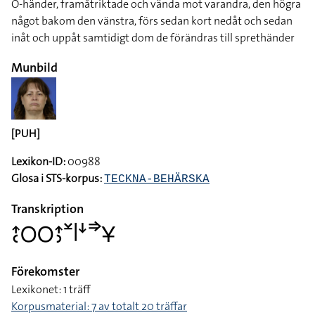
O-händer, framåtriktade och vända mot varandra, den högra
något bakom den vänstra, förs sedan kort nedåt och sedan
inåt och uppåt samtidigt dom de förändras till sprethänder
Munbild
[PUH]
Lexikon-ID:
00988
Glosa i STS-korpus:
TECKNA-BEHÄRSKA
Transkription
􌤴􌥗􌥆􌥆􌤴􌤶􌥸􌥼􌦄􌦆􌥃
Förekomster
Lexikonet: 1 träff
Korpusmaterial: 7 av totalt 20 träffar