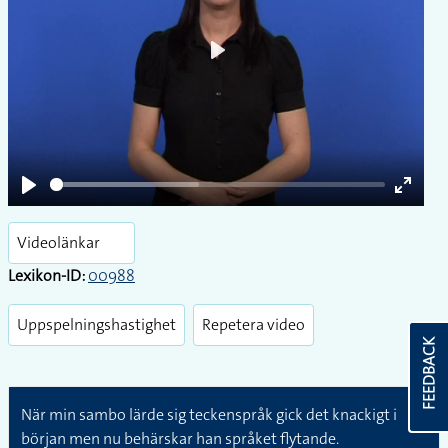
Play
Play
Enter
fullsc
Videolänkar
Lexikon-ID:
00988
Uppspelningshastighet
Repetera video
FEEDBACK
När min sambo lärde sig teckenspråk gick det knackigt i
början men nu behärskar han språket flytande.