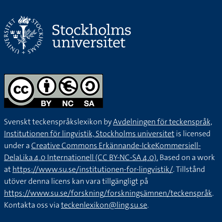
Svenskt teckenspråkslexikon by
Avdelningen för teckenspråk,
Institutionen för lingvistik, Stockholms universitet
is licensed
under a
Creative Commons Erkännande-IckeKommersiell-
DelaLika 4.0 Internationell (CC BY-NC-SA 4.0).
Based on a work
at
https://www.su.se/institutionen-for-lingvistik/
. Tillstånd
utöver denna licens kan vara tillgängligt på
https://www.su.se/forskning/forskningsämnen/teckenspråk
.
Kontakta oss via
teckenlexikon@ling.su.se
.