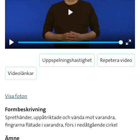
Play
Play
Enter
fulls
Uppspelningshastighet
Repetera video
Videolänkar
Visa foton
Formbeskrivning
Sprethänder, uppåtriktade och vända mot varandra,
fingrarna flätade i varandra, förs i nedåtgående cirkel
Ämne