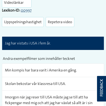
fullsc
Videolänkar
Lexikon-ID:
00997
Uppspelningshastighet
Repetera video
Jag har vistats i USA i fem år.
Andra exempelfilmer som innehåller tecknet
Min kompis har bara varit i Amerika en gång.
FEEDBACK
Skolan bekostar vår klassresa till USA.
Imorgon när jag reser till USA måste jag se till att ha
fickpengar med mig och att jag har växlat så allt är i sin