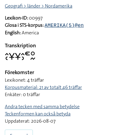
Geografi > länder > Nordamerika
Lexikon-ID:
00997
Glosa i STS-korpus:
AMERIKA(5)@en
English:
America
Transkription
􌤵􌥗􌥃􌥃􌤵􌤶􌥭􌥰􌦌
Förekomster
Lexikonet: 4 träffar
Korpusmaterial: 21 av totalt 46 träffar
Enkäter: 0 träffar
Andra tecken med samma betydelse
Teckenformen kan också betyda
Uppdaterat: 2026-08-07