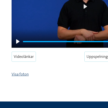
Play
Play
Videolänkar
Uppspelning
Visa foton