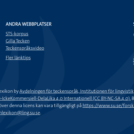
ANDRA WEBBPLATSER
STS-korpus
Gilla Tecken
Teckenspråksvideo
Fler länktips
exikon by
Avdelningen för teckenspråk, Institutionen för lingvisti
keKommersiell-DelaLika 4.0 Internationell (CC BY-NC-SA 4.0).
B
töver denna licens kan vara tillgängligt på
https://www.su.se/fors
nlexikon@ling.su.se
.