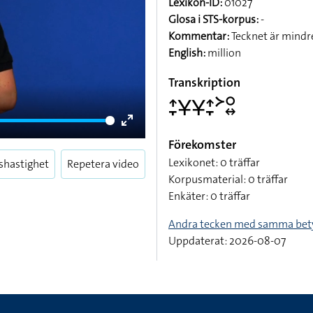
Lexikon-ID:
01027
Glosa i STS-korpus:
-
Kommentar:
Tecknet är mindre
English:
million
Transkription
􌤴􌥙􌥃􌥃􌤴􌥙􌦅􌥰􌦉
Enter
Förekomster
fullscreen
Lexikonet: 0 träffar
shastighet
Repetera video
Korpusmaterial: 0 träffar
Enkäter: 0 träffar
Andra tecken med samma bet
Uppdaterat: 2026-08-07