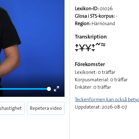
Lexikon-ID:
01026
Glosa i STS-korpus:
-
Region:
Härnösand
Transkription
􌤴􌥙􌥃􌥃􌤴􌥙􌥨􌦇
Förekomster
Lexikonet: 0 träffar
Korpusmaterial: 0 träffar
Enkäter: 0 träffar
Enter
Teckenformen kan också bety
fullscreen
Uppdaterat: 2026-08-07
shastighet
Repetera video