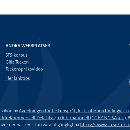
ANDRA WEBBPLATSER
STS-korpus
Gilla Tecken
Teckenspråksvideo
Fler länktips
exikon by
Avdelningen för teckenspråk, Institutionen för lingvisti
keKommersiell-DelaLika 4.0 Internationell (CC BY-NC-SA 4.0).
B
töver denna licens kan vara tillgängligt på
https://www.su.se/fors