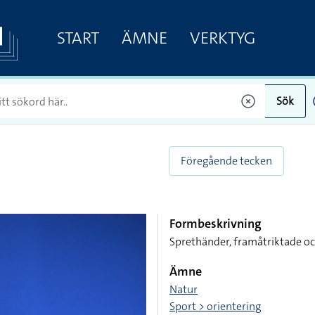
START
ÄMNE
VERKTYG
Sök
Föregående tecken
Formbeskrivning
Sprethänder, framåtriktade oc
Ämne
Natur
Sport > orientering