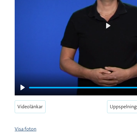
Play
Play
Videolänkar
Uppspelning
Visa foton