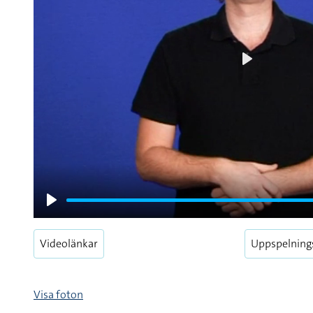
Play
Play
Videolänkar
Uppspelning
Visa foton