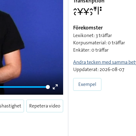
Transkription
􌤵􌥗􌥃􌥃􌤵􌤶􌥵􌥼􌥻
Förekomster
Lexikonet: 3 träffar
Korpusmaterial: 0 träffar
Enkäter: 0 träffar
Andra tecken med samma bet
Uppdaterat: 2026-08-07
Exempel
Enter
fullscreen
shastighet
Repetera video