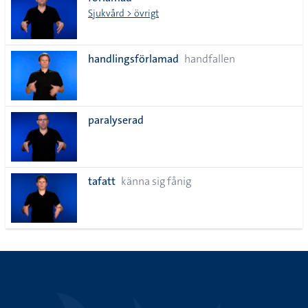
lista
Sjukvård > övrigt
handlingsförlamad
handfallen
paralyserad
tafatt
känna sig fånig