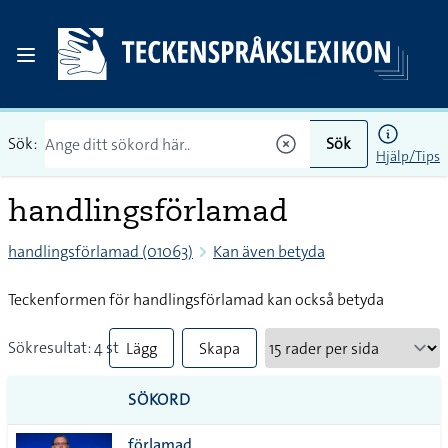
Sök:
Sök
Hjälp/Tips
handlingsförlamad
handlingsförlamad (01063)
Kan även betyda
Teckenformen för handlingsförlamad kan också betyda
Sökresultat: 4 st
Lägg
Skapa
till
PDF
SÖKORD
alla i
förlamad