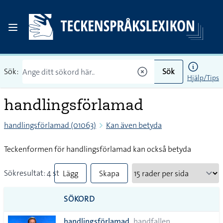
Sök:
Sök
Hjälp/Tips
handlingsförlamad
handlingsförlamad (01063)
Kan även betyda
Teckenformen för handlingsförlamad kan också betyda
Sökresultat: 4 st
Lägg
Skapa
till
PDF
SÖKORD
alla i
handlingsförlamad
handfallen