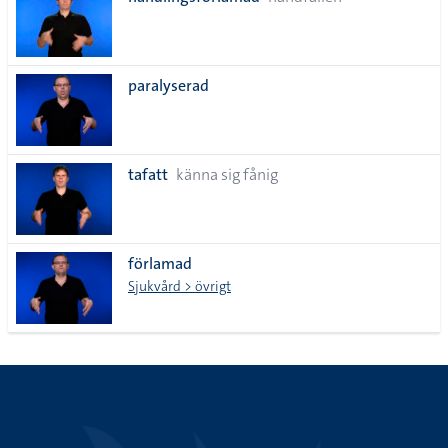
lista
paralyserad
tafatt
känna sig fånig
förlamad
Sjukvård > övrigt