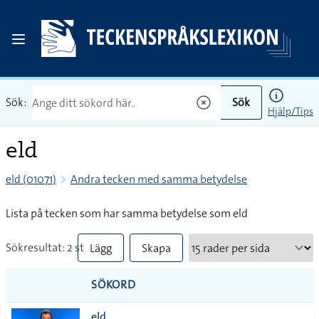
Sök:
Sök
Hjälp/Tips
eld
eld (01071)
Andra tecken med samma betydelse
Lista på tecken som har samma betydelse som eld
Sökresultat: 2 st
Lägg
Skapa
till
PDF
SÖKORD
alla i
eld