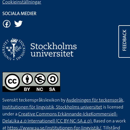
Cookieinställningar
SOCIALA MEDIER
FEEDBACK
Svenskt teckenspråkslexikon by
Avdelningen för teckenspråk,
Institutionen för lingvistik, Stockholms universitet
is licensed
under a
Creative Commons Erkännande-IckeKommersiell-
DelaLika 4.0 Internationell (CC BY-NC-SA 4.0).
Based on a work
at
https://www.su.se/institutionen-for-lingvistik/
. Tillstånd