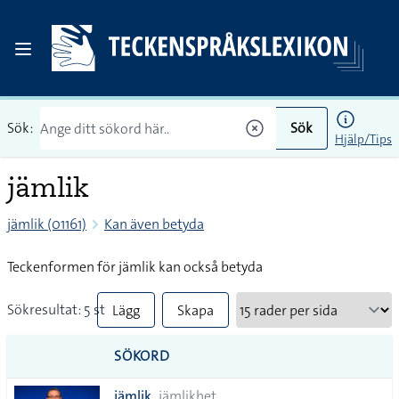
Sök:
Sök
Hjälp/Tips
jämlik
jämlik (01161)
Kan även betyda
Teckenformen för jämlik kan också betyda
Sökresultat: 5 st
Lägg
Skapa
till
PDF
SÖKORD
alla i
jämlik
jämlikhet