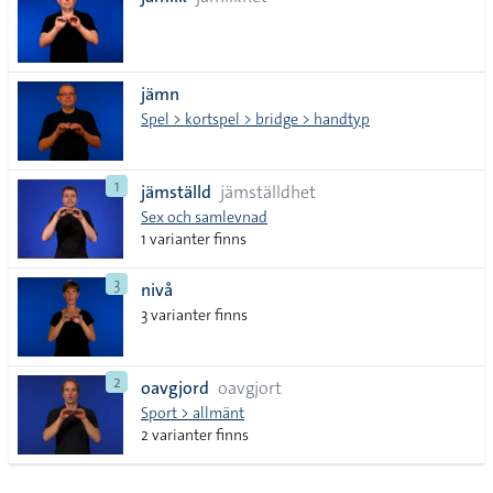
lista
jämn
Spel > kortspel > bridge > handtyp
1
jämställd
jämställdhet
Sex och samlevnad
1 varianter finns
3
nivå
3 varianter finns
2
oavgjord
oavgjort
Sport > allmänt
2 varianter finns