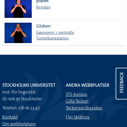
planet
Rymden
Globen
Egennamn > samhälle
Tunnelbanestation
FEEDBACK
STOCKHOLMS UNIVERSITET
ANDRA WEBBPLATSER
Inst. för lingvistik
STS-korpus
SE-106 91 Stockholm
Gilla Tecken
Telefon: 08-16 23 47
Teckenspråksvideo
Kontakt
Fler länktips
Om webbplatsen