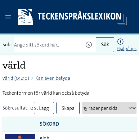
Sök:
Sök
Hjälp/Tips
värld
värld (01210)
Kan även betyda
Teckenformen för värld kan också betyda
Sökresultat: 12 st
Lägg
Skapa
till
PDF
SÖKORD
alla i
glob