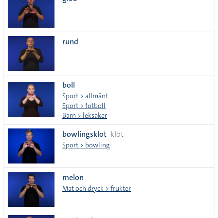
lista
rund
boll
Sport > allmänt
Sport > fotboll
Barn > leksaker
bowlingsklot
klot
Sport > bowling
melon
Mat och dryck > frukter