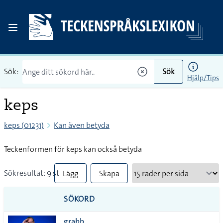
Sök:
Sök
Hjälp/Tips
keps
keps (01231)
Kan även betyda
Teckenformen för keps kan också betyda
Sökresultat: 9 st
Lägg
Skapa
till
PDF
SÖKORD
alla i
grabb