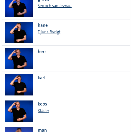
lista
Sex och samlevnad
hane
Djur > övrigt
herr
karl
keps
Kläder
man